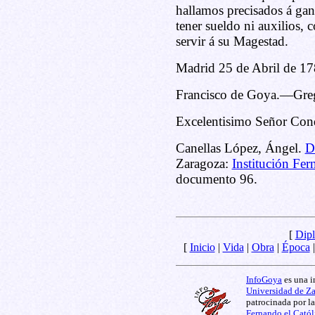
hallamos precisados á gana
tener sueldo ni auxilios, 
servir á su Magestad.
Madrid 25 de Abril de 17
Francisco de Goya.—Grego
Excelentisimo Señor Cond
Canellas López, Ángel.
D
Zaragoza:
Institución Fer
documento 96.
[
Dipl
[
Inicio
|
Vida
|
Obra
|
Época
InfoGoya
es una i
Universidad de Z
patrocinada por l
Fernando el Catól