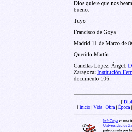
Dios quiere que nos beamo
bueno.
Tuyo
Francisco de Goya
Madrid 11 de Marzo de 8
Querido Martín.
Canellas López, Ángel.
D
Zaragoza:
Institución Fer
documento 106.
[
Dipl
[
Inicio
|
Vida
|
Obra
|
Época
InfoGoya
es una i
Universidad de Z
patrocinada por l