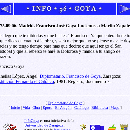
75.09.06. Madrid. Francisco José Goya Lucientes a Martín Zapate
 alegro que te dibiertas y que bisites á Francisco. Ya que enterado de t
 que dices en cuanto á la obra, y será mejor que no se piense mas: te do
acias y no tengo tiempo para mas que decirte que aqui tengo el San
istobal y que al reberso te haré la Dolorosa y manda a tu amigo de
razón.
ancisco Goya
nellas López, Ángel.
Diplomatario, Francisco de Goya
. Zaragoza:
stitución Fernando el Católico
, 1981. Registro, documento 7.
[
Diplomatario de Goya
]
[
Inicio
|
Vida
|
Obra
|
Época
|
En Aragón
|
Catálogo
|
Biblioteca
|
Mapa
]
InfoGoya
es una iniciativa de la
Universidad de Zaragoza
,
patrocinada por la
Institución