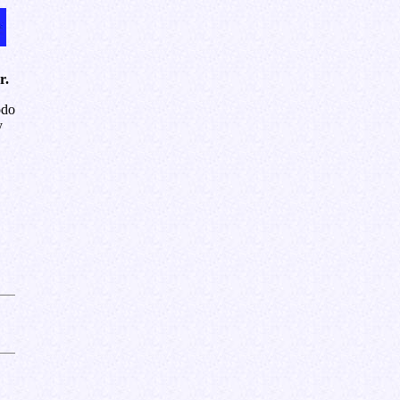
r.
odo
y