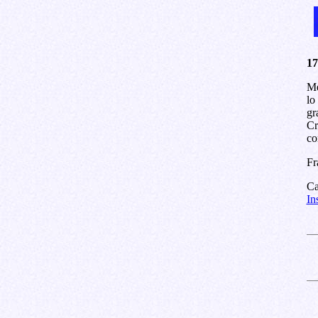
17
Me
lo
gr
Cr
co
Fr
Ca
In