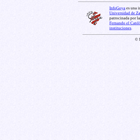
InfoGoya
es una i
Universidad de Z
patrocinada por l
Fernando el Catól
instituciones
.
© 