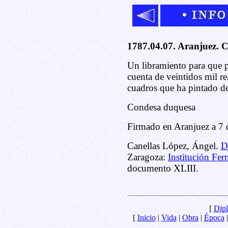
1787.04.07. Aranjuez. 
Un libramiento para que p
cuenta de veintidos mil r
cuadros que ha pintado d
Condesa duquesa
Firmado en Aranjuez a 7 
Canellas López, Ángel.
D
Zaragoza:
Institución Fer
documento XLIII.
[
Dipl
[
Inicio
|
Vida
|
Obra
|
Época