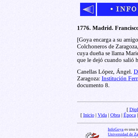
1776. Madrid. Francisc
[Goya encarga a su amigo 
Colchoneros de Zaragoza, s
cuya dueña se llama Mariq
que le dejó cuando salió
Canellas López, Ángel.
D
Zaragoza:
Institución Fer
documento 8.
[
Dipl
[
Inicio
|
Vida
|
Obra
|
Época
InfoGoya
es una i
Universidad de Z