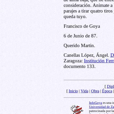
consideración. Animate a 
parajes a tirar quatro tiros
queda tuyo.
Francisco de Goya
6 de Junio de 87.
Querido Martin.
Canellas López, Ángel.
D
Zaragoza:
Institución Fer
documento 133.
[
Dipl
[
Inicio
|
Vida
|
Obra
|
Época
InfoGoya
es una i
Universidad de Z
patrocinada por l