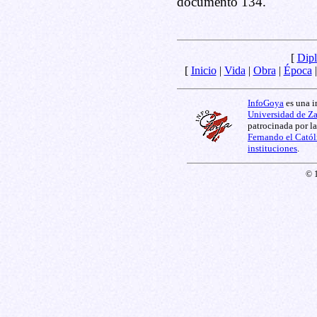
documento 134.
[
Dipl
[
Inicio
|
Vida
|
Obra
|
Época
InfoGoya
es una i
Universidad de Z
patrocinada por l
Fernando el Catól
instituciones
.
© 