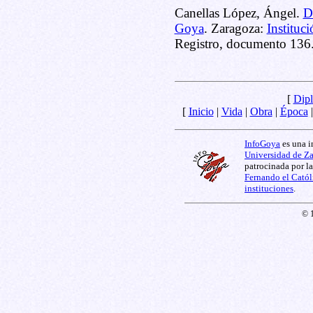
Canellas López, Ángel.
D
Goya
. Zaragoza:
Instituc
Registro, documento 136
[
Dipl
[
Inicio
|
Vida
|
Obra
|
Época
InfoGoya
es una i
Universidad de Z
patrocinada por l
Fernando el Catól
instituciones
.
© 