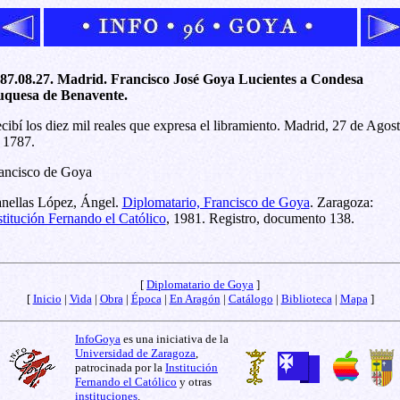
87.08.27. Madrid. Francisco José Goya Lucientes a Condesa
quesa de Benavente.
cibí los diez mil reales que expresa el libramiento. Madrid, 27 de Agos
 1787.
ancisco de Goya
nellas López, Ángel.
Diplomatario, Francisco de Goya
. Zaragoza:
stitución Fernando el Católico
, 1981. Registro, documento 138.
[
Diplomatario de Goya
]
[
Inicio
|
Vida
|
Obra
|
Época
|
En Aragón
|
Catálogo
|
Biblioteca
|
Mapa
]
InfoGoya
es una iniciativa de la
Universidad de Zaragoza
,
patrocinada por la
Institución
Fernando el Católico
y otras
instituciones
.