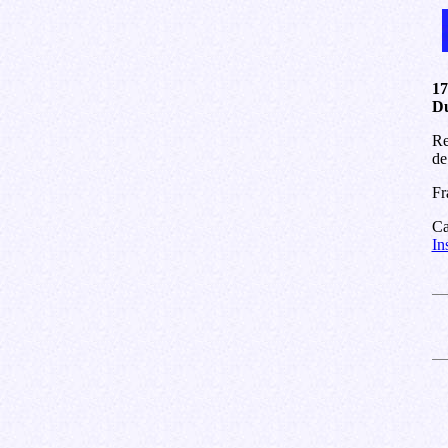
17
Du
Re
de
Fr
Ca
In