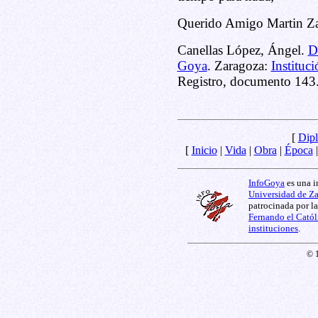
Querido Amigo Martin Za
Canellas López, Ángel.
D
Goya
. Zaragoza:
Instituc
Registro, documento 143
[
Dipl
[
Inicio
|
Vida
|
Obra
|
Época
InfoGoya
es una i
Universidad de Z
patrocinada por l
Fernando el Catól
instituciones
.
© 