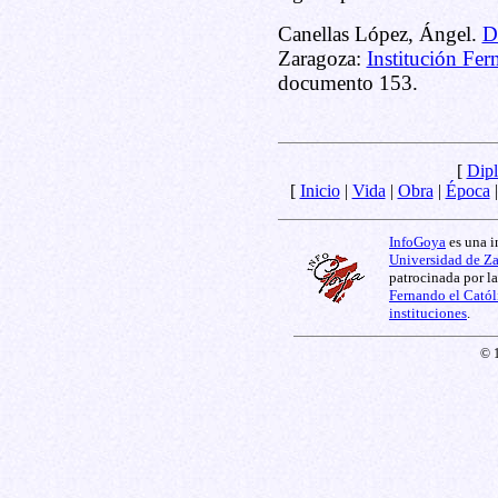
Canellas López, Ángel.
D
Zaragoza:
Institución Fer
documento 153.
[
Dipl
[
Inicio
|
Vida
|
Obra
|
Época
InfoGoya
es una i
Universidad de Z
patrocinada por l
Fernando el Catól
instituciones
.
© 