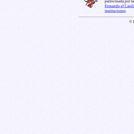
patrocinada por l
Fernando el Catól
instituciones
.
© 