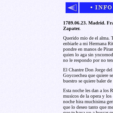
1789.06.23. Madrid. Fr
Zapater.
Querido mio de el alma. T
enbiarle a mi Hermana Rit
pondre en manos de Piran 
quien lo aga sin yncomod
no le respondo por no ten
El Chantre Don Jorge del 
Goycoechea que quiere se
buestro se quiere baler de 
Esta noche les dan a los 
musicos de la opera y los d
noche hira muchisima gent
que lo deseo tanto que me
que te baya yo a buscar 