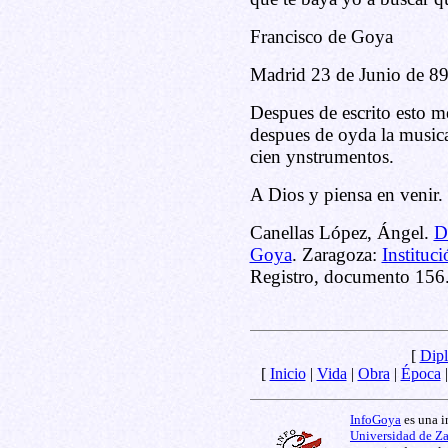
Francisco de Goya
Madrid 23 de Junio de 8
Despues de escrito esto me
despues de oyda la musica
cien ynstrumentos.
A Dios y piensa en venir.
Canellas López, Ángel.
D
Goya
. Zaragoza:
Instituc
Registro, documento 156
[
Dipl
[
Inicio
|
Vida
|
Obra
|
Época
InfoGoya
es una i
Universidad de Z