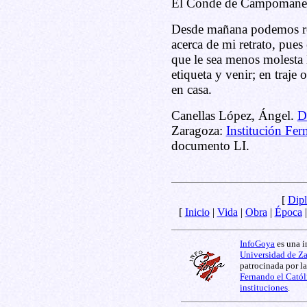
El Conde de Campomane
Desde mañana podemos rea
acerca de mi retrato, pues
que le sea menos molesta l
etiqueta y venir; en traje 
en casa.
Canellas López, Ángel.
D
Zaragoza:
Institución Fer
documento LI.
[
Dipl
[
Inicio
|
Vida
|
Obra
|
Época
InfoGoya
es una i
Universidad de Z
patrocinada por l
Fernando el Catól
instituciones
.