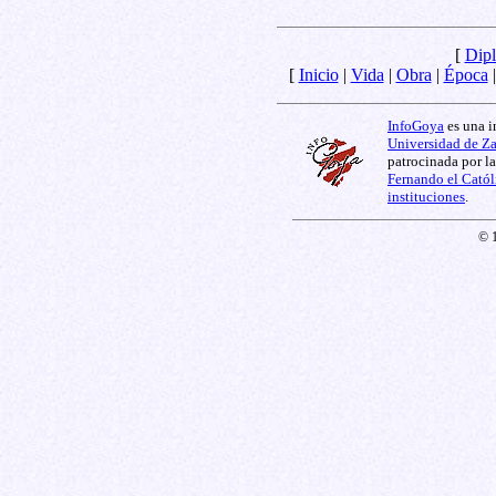
[
Dipl
[
Inicio
|
Vida
|
Obra
|
Época
InfoGoya
es una i
Universidad de Z
patrocinada por l
Fernando el Catól
instituciones
.
© 