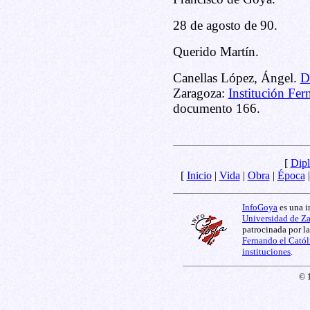
28 de agosto de 90.
Querido Martín.
Canellas López, Ángel.
D
Zaragoza:
Institución Fer
documento 166.
[
Dipl
[
Inicio
|
Vida
|
Obra
|
Época
InfoGoya
es una i
Universidad de Z
patrocinada por l
Fernando el Catól
instituciones
.
© 