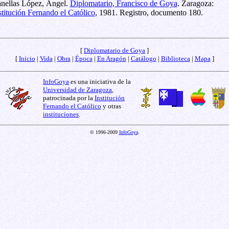
nellas López, Ángel.
Diplomatario, Francisco de Goya
. Zaragoza:
stitución Fernando el Católico
, 1981. Registro, documento 180.
[
Diplomatario de Goya
]
[
Inicio
|
Vida
|
Obra
|
Época
|
En Aragón
|
Catálogo
|
Biblioteca
|
Mapa
]
InfoGoya
es una iniciativa de la
Universidad de Zaragoza
,
patrocinada por la
Institución
Fernando el Católico
y otras
instituciones
.
© 1996-2009
InfoGoya
.