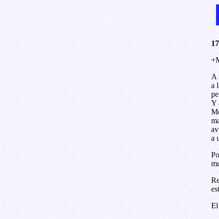
17
+M
A 
a 
pe
Y 
Me
ma
av
a 
Po
mu
Re
es
El