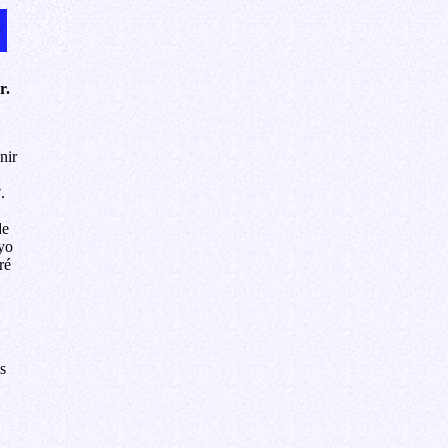
r.
nir
.
de
yo
ré
s