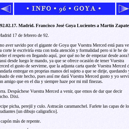
92.02.17. Madrid. Francisco José Goya Lucientes a Martín Zapate
adrid 17 de febrero de 92.
no aver savido por el gigante de Goya que Vuestra Merced está para ve
la corte le escriviría esta con toda atención y formalidad pero si le he de
rder el respeto en llegando aquí, ;por qué no he de empezar desde aora?
assi desde luego le mando, ya que se ofrece ocasión de tener Vuestra
rced el gusto de servirme, que la adjunta carta quede Vuestra Merced 
ndarla entregar en proprias manos del sujeto a que se dirije, quedando 
isado de este hecho, pues assí me dará Vuestra Merced gusto y yo servi
un amigo que en el dia y siempre haze por mi mil finezas.
rra. Despáchese Vuestra Merced a venir, que emos de dar que decir
cho. Dixi.
cipe picha, perejil y culo. Astracán caramanchel. Farlete las capas de lo
tudiantes [un dibujo caligrafico].
 capón más de repente.