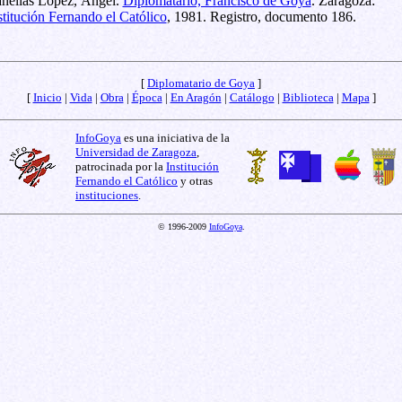
nellas López, Ángel.
Diplomatario, Francisco de Goya
. Zaragoza:
stitución Fernando el Católico
, 1981. Registro, documento 186.
[
Diplomatario de Goya
]
[
Inicio
|
Vida
|
Obra
|
Época
|
En Aragón
|
Catálogo
|
Biblioteca
|
Mapa
]
InfoGoya
es una iniciativa de la
Universidad de Zaragoza
,
patrocinada por la
Institución
Fernando el Católico
y otras
instituciones
.
© 1996-2009
InfoGoya
.