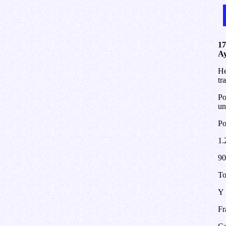
17
Ay
He
tr
Po
un
Po
1.
90
To
Y 
Fr