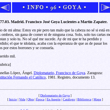
77.03. Madrid. Francisco José Goya Lucientes a Martín Zapater.
o de mi alma: Estoy en pie pero tan malo que la cabeza no sé si está en
s ombros, sin gana de comer ni de ninguna cosa. Solo, solo tus cartas m
stan y solo tu. No sé qué me sucede. Ay de mi que te ha perdido y
rdido; el que te idolatra, acaba con la esperanza de que as de pasar los
os por estos borrones y se consuela.
erido mil.
ubrica]
nellas López, Ángel.
Diplomatario, Francisco de Goya
. Zaragoza:
stitución Fernando el Católico
, 1981. Registro, documento 13.
[
Diplomatario de Goya
]
[
Inicio
|
Vida
|
Obra
|
Época
|
En Aragón
|
Catálogo
|
Biblioteca
|
Mapa
]