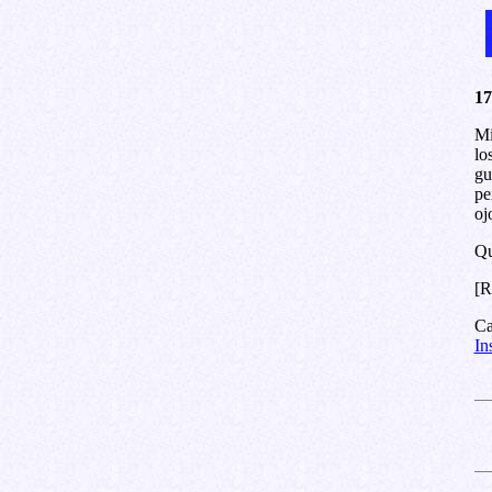
17
Mi
lo
gu
pe
oj
Qu
[R
Ca
In