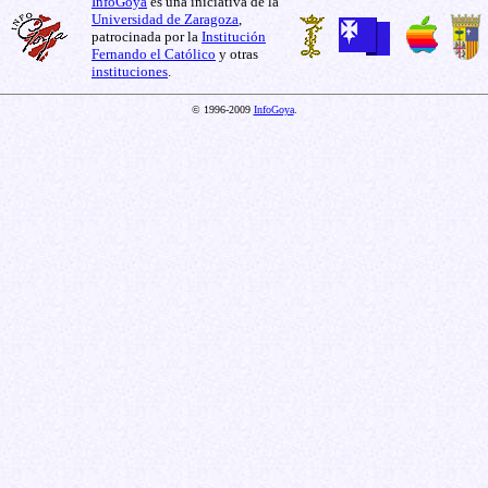
InfoGoya
es una iniciativa de la
Universidad de Zaragoza
,
patrocinada por la
Institución
Fernando el Católico
y otras
instituciones
.
© 1996-2009
InfoGoya
.