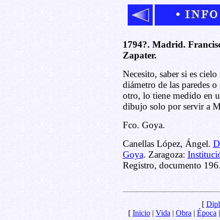
1794?. Madrid. Francis
Zapater.
Necesito, saber si es ciel
diámetro de las paredes o
otro, lo tiene medido en u
dibujo solo por servir a 
Fco. Goya.
Canellas López, Ángel.
D
Goya
. Zaragoza:
Instituc
Registro, documento 196
[
Dipl
[
Inicio
|
Vida
|
Obra
|
Época