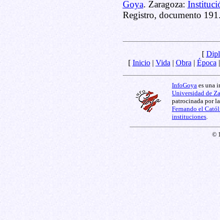
Goya
. Zaragoza:
Instituc
Registro, documento 191
[
Dipl
[
Inicio
|
Vida
|
Obra
|
Época
InfoGoya
es una i
Universidad de Z
patrocinada por l
Fernando el Catól
instituciones
.
© 