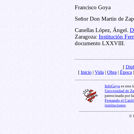
Francisco Goya
Señor Don Martin de Zapa
Canellas López, Ángel.
D
Zaragoza:
Institución Fer
documento LXXVIII.
[
Dipl
[
Inicio
|
Vida
|
Obra
|
Época
InfoGoya
es una i
Universidad de Z
patrocinada por l
Fernando el Catól
instituciones
.
© 