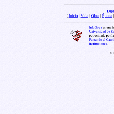
[
Dipl
[
Inicio
|
Vida
|
Obra
|
Época
InfoGoya
es una i
Universidad de Z
patrocinada por l
Fernando el Catól
instituciones
.
© 