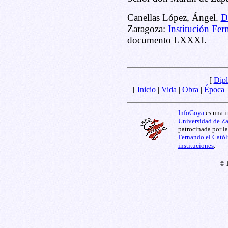
Canellas López, Ángel.
D
Zaragoza:
Institución Fer
documento LXXXI.
[
Dipl
[
Inicio
|
Vida
|
Obra
|
Época
InfoGoya
es una i
Universidad de Z
patrocinada por l
Fernando el Catól
instituciones
.
© 