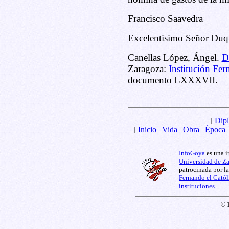
Francisco Saavedra
Excelentisimo Señor Duqu
Canellas López, Ángel.
D
Zaragoza:
Institución Fer
documento LXXXVII.
[
Dipl
[
Inicio
|
Vida
|
Obra
|
Época
InfoGoya
es una i
Universidad de Z
patrocinada por l
Fernando el Catól
instituciones
.
© 