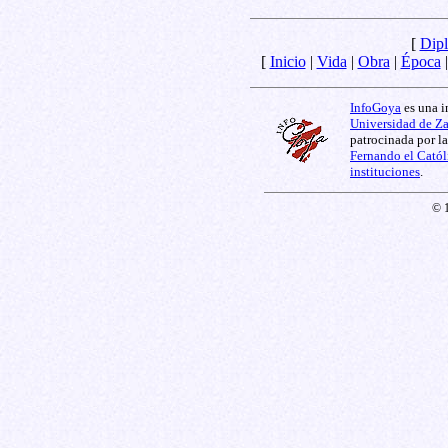
[
Dipl
[
Inicio
|
Vida
|
Obra
|
Época
InfoGoya
es una i
Universidad de Z
patrocinada por l
Fernando el Catól
instituciones
.
© 