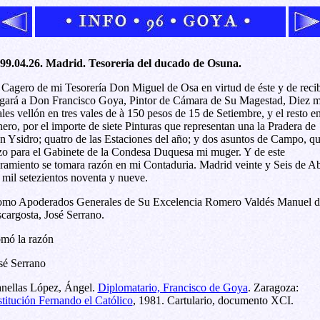
99.04.26. Madrid. Tesoreria del ducado de Osuna.
 Cagero de mi Tesorería Don Miguel de Osa en virtud de éste y de reci
gará a Don Francisco Goya, Pintor de Cámara de Su Magestad, Diez m
ales vellón en tres vales de à 150 pesos de 15 de Setiembre, y el resto e
nero, por el importe de siete Pinturas que representan una la Pradera de
n Ysidro; quatro de las Estaciones del año; y dos asuntos de Campo, q
zo para el Gabinete de la Condesa Duquesa mi muger. Y de este
bramiento se tomara razón en mi Contaduria. Madrid veinte y Seis de Ab
 mil setezientos noventa y nueve.
mo Apoderados Generales de Su Excelencia Romero Valdés Manuel d
cargosta, José Serrano.
mó la razón
sé Serrano
nellas López, Ángel.
Diplomatario, Francisco de Goya
. Zaragoza:
stitución Fernando el Católico
, 1981. Cartulario, documento XCI.