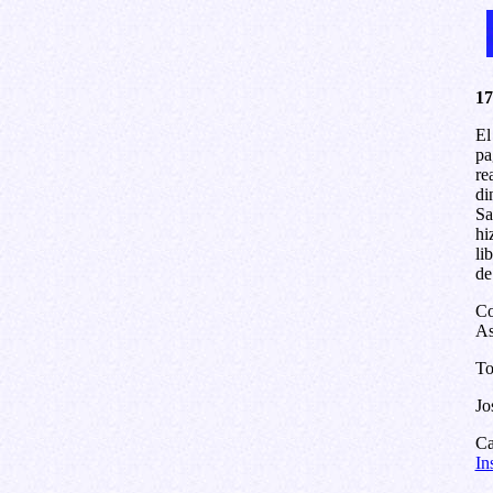
17
El
pa
re
di
Sa
hi
li
de
Co
As
To
Jo
Ca
In