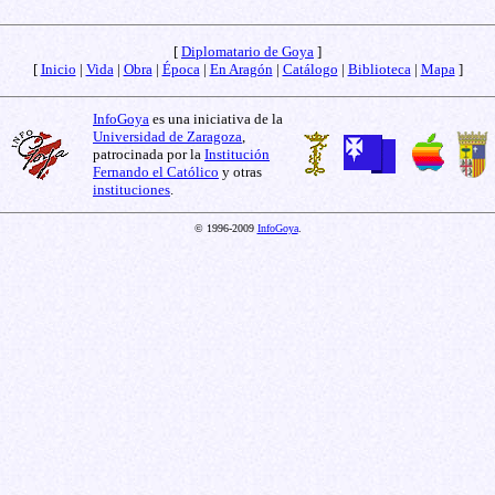
[
Diplomatario de Goya
]
[
Inicio
|
Vida
|
Obra
|
Época
|
En Aragón
|
Catálogo
|
Biblioteca
|
Mapa
]
InfoGoya
es una iniciativa de la
Universidad de Zaragoza
,
patrocinada por la
Institución
Fernando el Católico
y otras
instituciones
.
© 1996-2009
InfoGoya
.