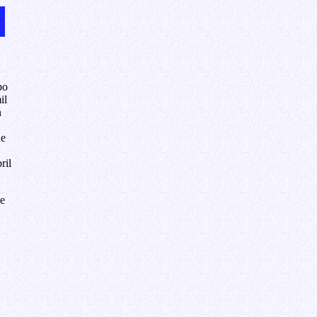
bo
il
n
ue
ril
e