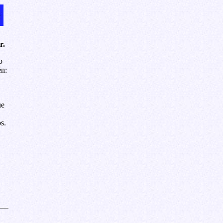
r.
o
én:
ue
s.