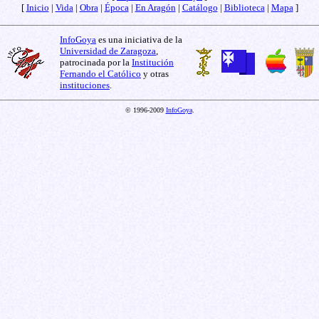
[
Inicio
|
Vida
|
Obra
|
Época
|
En Aragón
|
Catálogo
|
Biblioteca
|
Mapa
]
InfoGoya
es una iniciativa de la
Universidad de Zaragoza
,
patrocinada por la
Institución
Fernando el Católico
y otras
instituciones
.
© 1996-2009
InfoGoya
.