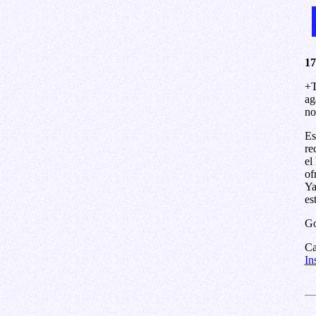
17
+T
ag
no
Es
re
el
of
Ya
es
G
Ca
In