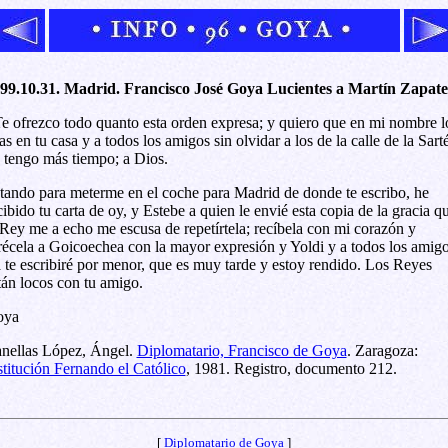
99.10.31. Madrid. Francisco José Goya Lucientes a Martín Zapate
e ofrezco todo quanto esta orden expresa; y quiero que en mi nombre l
as en tu casa y a todos los amigos sin olvidar a los de la calle de la Sart
 tengo más tiempo; a Dios.
tando para meterme en el coche para Madrid de donde te escribo, he
cibido tu carta de oy, y Estebe a quien le envié esta copia de la gracia q
 Rey me a echo me escusa de repetírtela; recíbela con mi corazón y
récela a Goicoechea con la mayor expresión y Yoldi y a todos los amigo
 te escribiré por menor, que es muy tarde y estoy rendido. Los Reyes
tán locos con tu amigo.
oya
nellas López, Ángel.
Diplomatario, Francisco de Goya
. Zaragoza:
stitución Fernando el Católico
, 1981. Registro, documento 212.
[
Diplomatario de Goya
]