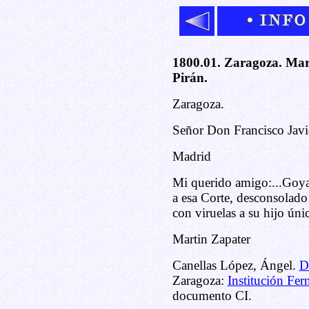
1800.01. Zaragoza. Mart
Pirán.
Zaragoza.
Señor Don Francisco Javie
Madrid
Mi querido amigo:...Goya
a esa Corte, desconsolado
con viruelas a su hijo úni
Martin Zapater
Canellas López, Ángel.
D
Zaragoza:
Institución Fer
documento CI.