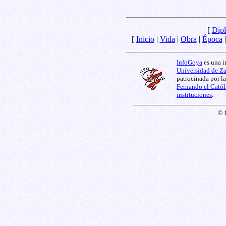
[
Dipl
[
Inicio
|
Vida
|
Obra
|
Época
InfoGoya
es una i
Universidad de Z
patrocinada por l
Fernando el Catól
instituciones
.
© 