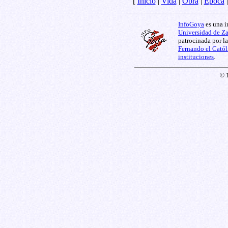
[
Inicio
|
Vida
|
Obra
|
Época
InfoGoya
es una i
Universidad de Z
patrocinada por l
Fernando el Catól
instituciones
.
© 