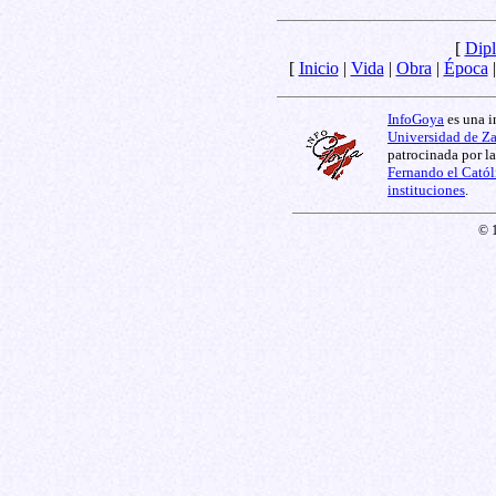
[
Dipl
[
Inicio
|
Vida
|
Obra
|
Época
InfoGoya
es una i
Universidad de Z
patrocinada por l
Fernando el Catól
instituciones
.
© 