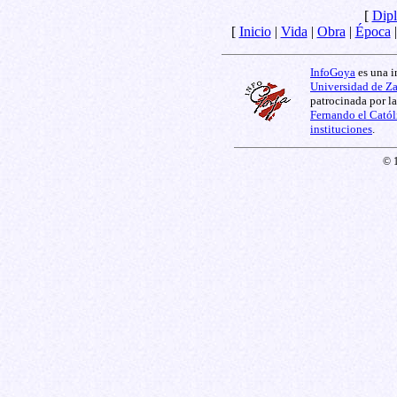
[
Dipl
[
Inicio
|
Vida
|
Obra
|
Época
InfoGoya
es una i
Universidad de Z
patrocinada por l
Fernando el Catól
instituciones
.
© 