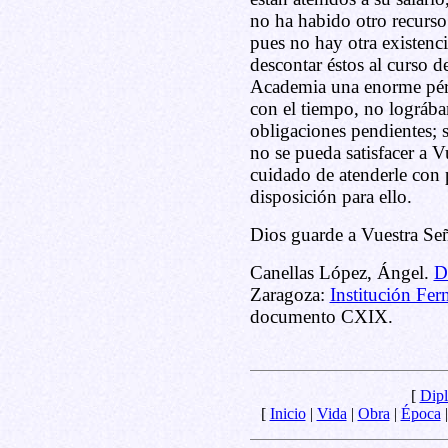
no ha habido otro recurso
pues no hay otra existenci
descontar éstos al curso de
Academia una enorme pérd
con el tiempo, no lográba
obligaciones pendientes; 
no se pueda satisfacer a 
cuidado de atenderle con 
disposición para ello.
Dios guarde a Vuestra Se
Canellas López, Ángel.
D
Zaragoza:
Institución Fer
documento CXIX.
[
Dipl
[
Inicio
|
Vida
|
Obra
|
Época