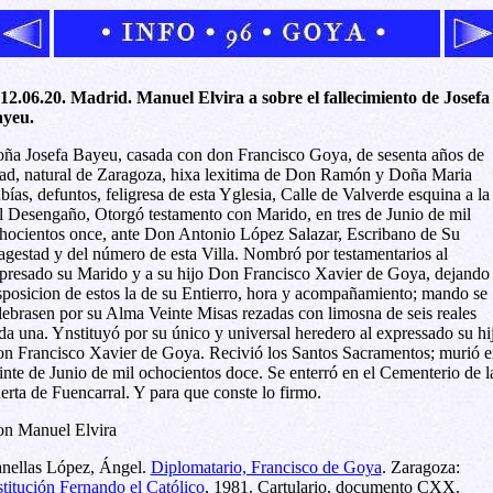
12.06.20. Madrid. Manuel Elvira a sobre el fallecimiento de Josefa
yeu.
ña Josefa Bayeu, casada con don Francisco Goya, de sesenta años de
ad, natural de Zaragoza, hixa lexitima de Don Ramón y Doña Maria
bías, defuntos, feligresa de esta Yglesia, Calle de Valverde esquina a la
l Desengaño, Otorgó testamento con Marido, en tres de Junio de mil
hocientos once, ante Don Antonio López Salazar, Escribano de Su
gestad y del número de esta Villa. Nombró por testamentarios al
presado su Marido y a su hijo Don Francisco Xavier de Goya, dejando
sposicion de estos la de su Entierro, hora y acompañamiento; mando se
lebrasen por su Alma Veinte Misas rezadas con limosna de seis reales
da una. Ynstituyó por su único y universal heredero al expressado su hi
n Francisco Xavier de Goya. Recivió los Santos Sacramentos; murió e
inte de Junio de mil ochocientos doce. Se enterró en el Cementerio de l
erta de Fuencarral. Y para que conste lo firmo.
n Manuel Elvira
nellas López, Ángel.
Diplomatario, Francisco de Goya
. Zaragoza:
stitución Fernando el Católico
, 1981. Cartulario, documento CXX.