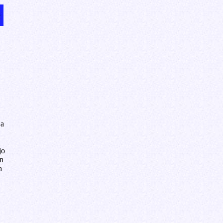
 a
jo
n
a