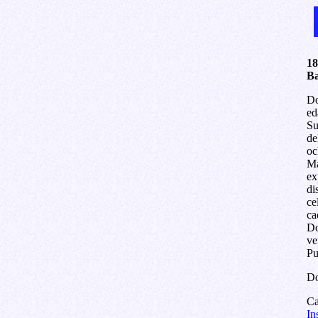
18
Ba
Do
ed
Su
de
oc
Ma
ex
di
ce
ca
Do
ve
Pu
Do
Ca
In