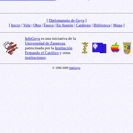
[
Diplomatario de Goya
]
[
Inicio
|
Vida
|
Obra
|
Época
|
En Aragón
|
Catálogo
|
Biblioteca
|
Mapa
]
InfoGoya
es una iniciativa de la
Universidad de Zaragoza
,
patrocinada por la
Institución
Fernando el Católico
y otras
instituciones
.
© 1996-2009
InfoGoya
.