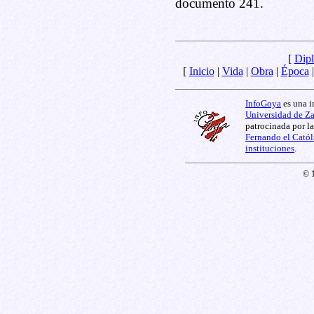
documento 241.
[
Dipl
[
Inicio
|
Vida
|
Obra
|
Época
InfoGoya
es una i
Universidad de Z
patrocinada por l
Fernando el Catól
instituciones
.
© 