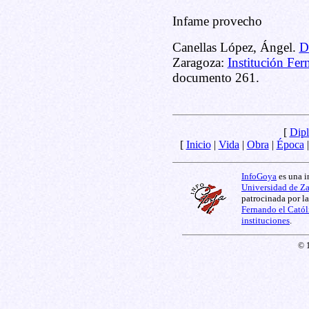
Infame provecho
Canellas López, Ángel.
D
Zaragoza:
Institución Fer
documento 261.
[
Dipl
[
Inicio
|
Vida
|
Obra
|
Época
InfoGoya
es una i
Universidad de Z
patrocinada por l
Fernando el Catól
instituciones
.
© 