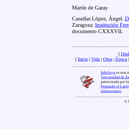
Martín de Garay
Canellas López, Ángel.
D
Zaragoza:
Institución Fer
documento CXXXVII.
[
Dipl
[
Inicio
|
Vida
|
Obra
|
Época
InfoGoya
es una i
Universidad de Z
patrocinada por l
Fernando el Catól
instituciones
.
© 