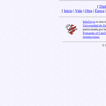
[
Dipl
[
Inicio
|
Vida
|
Obra
|
Época
InfoGoya
es una i
Universidad de Z
patrocinada por l
Fernando el Catól
instituciones
.
© 