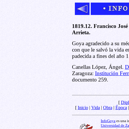
1819.12. Francisco Jos
Arrieta.
Goya agradecido a su médi
con que le salvó la vida 
padecida a fines del año 
Canellas López, Ángel.
D
Zaragoza:
Institución Fer
documento 259.
[
Dipl
[
Inicio
|
Vida
|
Obra
|
Época
InfoGoya
es una i
Universidad de Z