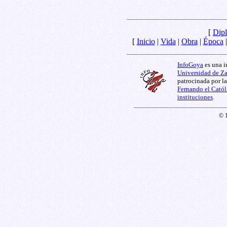
[
Dipl
[
Inicio
|
Vida
|
Obra
|
Época
InfoGoya
es una i
Universidad de Z
patrocinada por l
Fernando el Catól
instituciones
.
© 