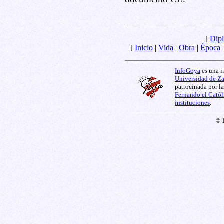
[
Dipl
[
Inicio
|
Vida
|
Obra
|
Época
InfoGoya
es una i
Universidad de Z
patrocinada por l
Fernando el Catól
instituciones
.
© 