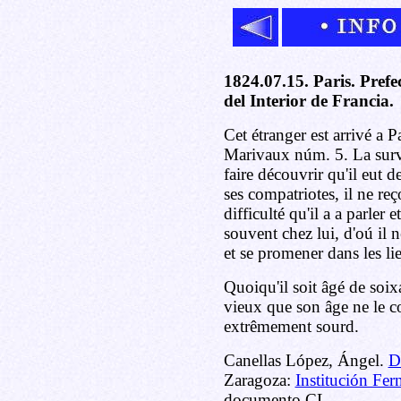
1824.07.15. Paris. Prefe
del Interior de Francia.
Cet étranger est arrivé a Pa
Marivaux núm. 5. La survei
faire découvrir qu'il eut d
ses compatriotes, il ne reç
difficulté qu'il a a parler e
souvent chez lui, d'oú il 
et se promener dans les li
Quoiqu'il soit âgé de soixa
vieux que son âge ne le co
extrêmement sourd.
Canellas López, Ángel.
D
Zaragoza:
Institución Fer
documento CL.