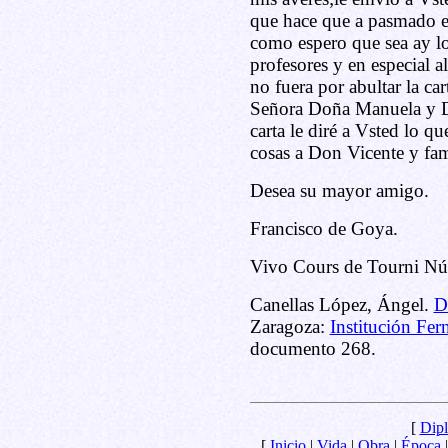
que hace que a pasmado e
como espero que sea ay l
profesores y en especial 
no fuera por abultar la c
Señora Doña Manuela y Do
carta le diré a Vsted lo q
cosas a Don Vicente y fami
Desea su mayor amigo.
Francisco de Goya.
Vivo Cours de Tourni N
Canellas López, Ángel.
D
Zaragoza:
Institución Fer
documento 268.
[
Dipl
[
Inicio
|
Vida
|
Obra
|
Época