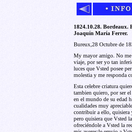
1824.10.28. Bordeaux. F
Joaquín María Ferrer.
Bureux,28 Octubre de 18
My mayor amigo. No me he
viaje, por ser yo tan infe
luces que Vsted posee per
molestia y me responda c
Esta celebre criatura quie
tambien quiero, por ser e
en el mundo de su edad h
cualidades muy apreciabl
contribuir a ello, quisier
pero quisiera que Vsted la
ofreciéndole a Vsted la r
mis averes;le emvio a Vst