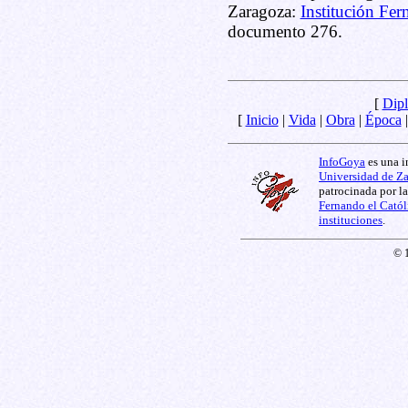
Zaragoza:
Institución Fer
documento 276.
[
Dipl
[
Inicio
|
Vida
|
Obra
|
Época
InfoGoya
es una i
Universidad de Z
patrocinada por l
Fernando el Catól
instituciones
.
© 