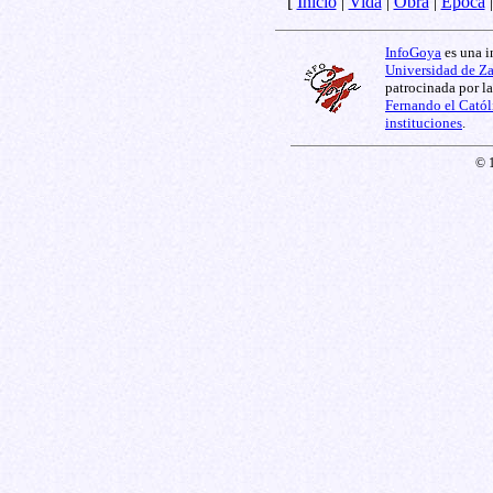
[
Inicio
|
Vida
|
Obra
|
Época
InfoGoya
es una i
Universidad de Z
patrocinada por l
Fernando el Catól
instituciones
.
© 