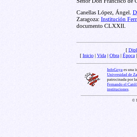
Señor Don Francisco de 
Canellas López, Ángel.
D
Zaragoza:
Institución Fer
documento CLXXII.
[
Dipl
[
Inicio
|
Vida
|
Obra
|
Época
InfoGoya
es una i
Universidad de Z
patrocinada por l
Fernando el Catól
instituciones
.
© 