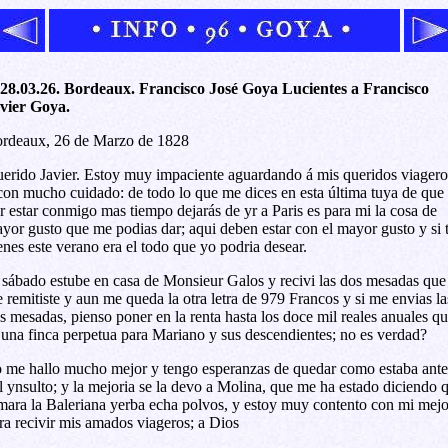
28.03.26. Bordeaux. Francisco José Goya Lucientes a Francisco
vier Goya.
rdeaux, 26 de Marzo de 1828
erido Javier. Estoy muy impaciente aguardando á mis queridos viagero
con mucho cuidado: de todo lo que me dices en esta última tuya de que
r estar conmigo mas tiempo dejarás de yr a Paris es para mi la cosa de
yor gusto que me podias dar; aqui deben estar con el mayor gusto y si 
enes este verano era el todo que yo podria desear.
 sábado estube en casa de Monsieur Galos y recivi las dos mesadas que
 remitiste y aun me queda la otra letra de 979 Francos y si me envias la
s mesadas, pienso poner en la renta hasta los doce mil reales anuales q
 una finca perpetua para Mariano y sus descendientes; no es verdad?
 me hallo mucho mejor y tengo esperanzas de quedar como estaba ante
l ynsulto; y la mejoria se la devo a Molina, que me ha estado diciendo 
mara la Baleriana yerba echa polvos, y estoy muy contento con mi mejo
ra recivir mis amados viageros; a Dios