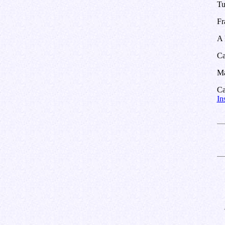
Tu
Fr
A 
Ca
Ma
Ca
In