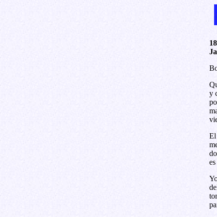
18
Ja
Bo
Qu
y 
po
ma
vi
El
me
do
es
Yo
de
to
pa