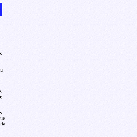
s
tu
s
ue
s
que
ria