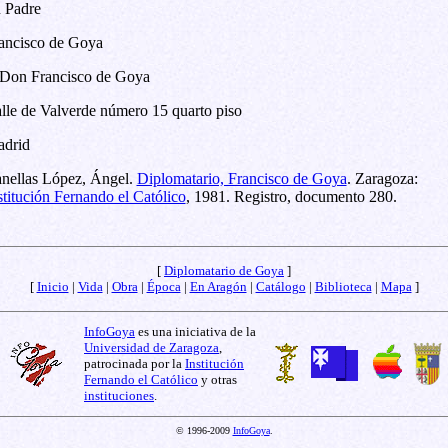
 Padre
ancisco de Goya
Don Francisco de Goya
lle de Valverde número 15 quarto piso
drid
nellas López, Ángel.
Diplomatario, Francisco de Goya
. Zaragoza:
stitución Fernando el Católico
, 1981. Registro, documento 280.
[
Diplomatario de Goya
]
[
Inicio
|
Vida
|
Obra
|
Época
|
En Aragón
|
Catálogo
|
Biblioteca
|
Mapa
]
InfoGoya
es una iniciativa de la
Universidad de Zaragoza
,
patrocinada por la
Institución
Fernando el Católico
y otras
instituciones
.
© 1996-2009
InfoGoya
.