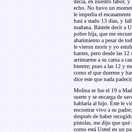
decia, en nuestro fabor, y
echo. No huvo un momento
le impedia el escasamente 
hasi a stado 13 dias, y fall
mañana. Bástele decir a U
pobre hija, que me encuen
abatimiento a pesar de to
le vieron morir y yo estub
hantes, pero desde las 12 
arrimarme a su cama a caus
bientre; pues a las 12 y 
como el que duerme y has
dice este que nada padeció
Molina se fue el 19 a Madr
suerte y se encarga de sav
hablaría al hijo. Este le 
encontrar vivo a su padre
después de haber recogido 
pistolas, me dijo que qué 
como está Usted en un paí