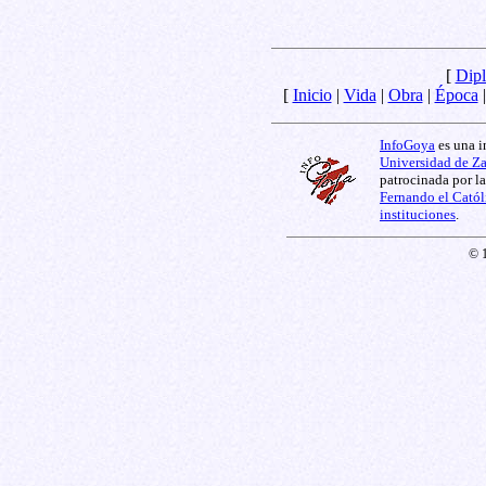
[
Dipl
[
Inicio
|
Vida
|
Obra
|
Época
InfoGoya
es una i
Universidad de Z
patrocinada por l
Fernando el Catól
instituciones
.
© 