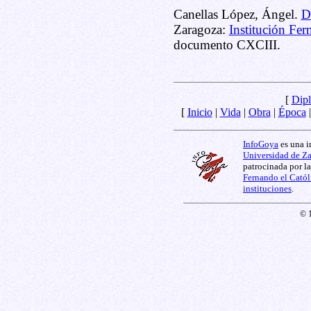
Canellas López, Ángel.
D
Zaragoza:
Institución Fer
documento CXCIII.
[
Dipl
[
Inicio
|
Vida
|
Obra
|
Época
InfoGoya
es una i
Universidad de Z
patrocinada por l
Fernando el Catól
instituciones
.
© 