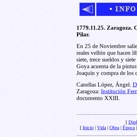
1779.11.25. Zaragoza. 
Pilar.
En 25 de Noviembre salie
reales vellón que hacen li
siete, trece sueldos y sie
Goya acuenta de la pintur
Joaquín y compra de los c
Canellas López, Ángel.
D
Zaragoza:
Institución Fer
documento XXIII.
[
Dipl
[
Inicio
|
Vida
|
Obra
|
Época