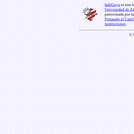
InfoGoya
es una i
Universidad de Z
patrocinada por l
Fernando el Catól
instituciones
.
© 