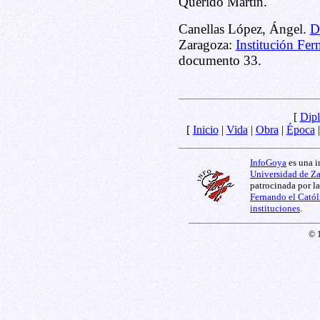
Querido Martín.
Canellas López, Ángel.
D
Zaragoza:
Institución Fer
documento 33.
[
Dipl
[
Inicio
|
Vida
|
Obra
|
Época
InfoGoya
es una i
Universidad de Z
patrocinada por l
Fernando el Catól
instituciones
.
© 