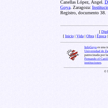
Canellas López, Ángel.
D
Goya
. Zaragoza:
Instituc
Registro, documento 38.
[
Dipl
[
Inicio
|
Vida
|
Obra
|
Época
InfoGoya
es una i
Universidad de Z
patrocinada por l
Fernando el Catól
instituciones
.
© 